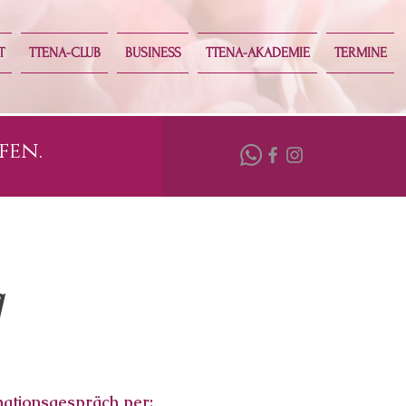
T
TTENA-CLUB
BUSINESS
TTENA-AKADEMIE
TERMINE
fen.
g
mationsgespräch per: