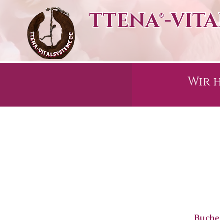
TTENA®-VIT
Wir h
Buche 